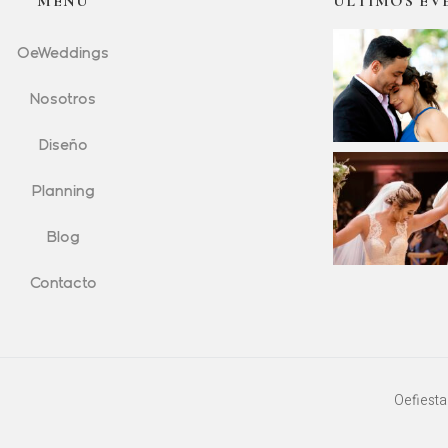
MENÚ
ÚLTIMOS EV
OeWeddings
Nosotros
Diseño
Planning
Blog
Contacto
Oefiesta